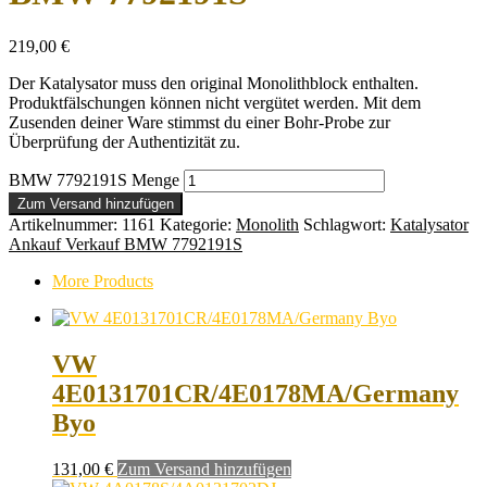
219,00
€
Der Katalysator muss den original Monolithblock enthalten.
Produktfälschungen können nicht vergütet werden. Mit dem
Zusenden deiner Ware stimmst du einer Bohr-Probe zur
Überprüfung der Authentizität zu.
BMW 7792191S Menge
Zum Versand hinzufügen
Artikelnummer:
1161
Kategorie:
Monolith
Schlagwort:
Katalysator
Ankauf Verkauf BMW 7792191S
More Products
VW
4E0131701CR/4E0178MA/Germany
Byo
131,00
€
Zum Versand hinzufügen