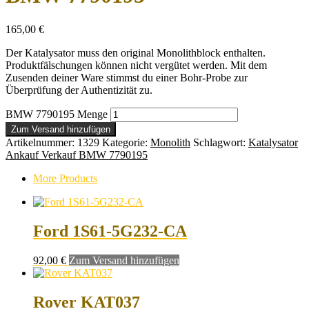
165,00
€
Der Katalysator muss den original Monolithblock enthalten.
Produktfälschungen können nicht vergütet werden. Mit dem
Zusenden deiner Ware stimmst du einer Bohr-Probe zur
Überprüfung der Authentizität zu.
BMW 7790195 Menge
Zum Versand hinzufügen
Artikelnummer:
1329
Kategorie:
Monolith
Schlagwort:
Katalysator
Ankauf Verkauf BMW 7790195
More Products
Ford 1S61-5G232-CA
92,00
€
Zum Versand hinzufügen
Rover KAT037