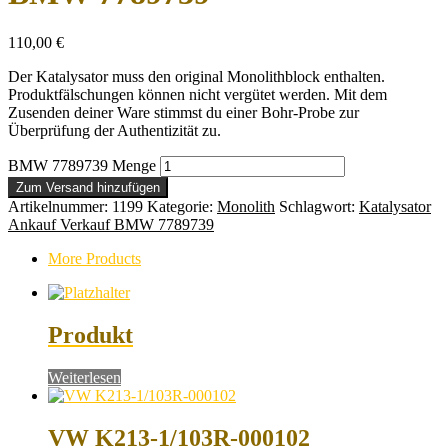
110,00
€
Der Katalysator muss den original Monolithblock enthalten.
Produktfälschungen können nicht vergütet werden. Mit dem
Zusenden deiner Ware stimmst du einer Bohr-Probe zur
Überprüfung der Authentizität zu.
BMW 7789739 Menge
Zum Versand hinzufügen
Artikelnummer:
1199
Kategorie:
Monolith
Schlagwort:
Katalysator
Ankauf Verkauf BMW 7789739
More Products
Produkt
Weiterlesen
VW K213-1/103R-000102