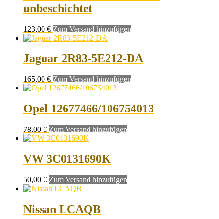
unbeschichtet
123,00
€
Zum Versand hinzufügen
Jaguar 2R83-5E212-DA
165,00
€
Zum Versand hinzufügen
Opel 12677466/106754013
78,00
€
Zum Versand hinzufügen
VW 3C0131690K
50,00
€
Zum Versand hinzufügen
Nissan LCAQB