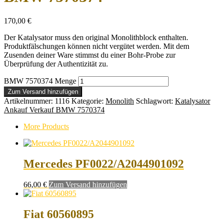
170,00
€
Der Katalysator muss den original Monolithblock enthalten.
Produktfälschungen können nicht vergütet werden. Mit dem
Zusenden deiner Ware stimmst du einer Bohr-Probe zur
Überprüfung der Authentizität zu.
BMW 7570374 Menge
Zum Versand hinzufügen
Artikelnummer:
1116
Kategorie:
Monolith
Schlagwort:
Katalysator
Ankauf Verkauf BMW 7570374
More Products
Mercedes PF0022/A2044901092
66,00
€
Zum Versand hinzufügen
Fiat 60560895