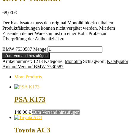
68,00
€
Der Katalysator muss den original Monolithblock enthalten.
Produktfälschungen können nicht vergütet werden. Mit dem
Zusenden deiner Ware stimmst du einer Bohr-Probe zur
Überprüfung der Authentizität zu.
BMW 7530587 Menge
Zum Versand hinzufügen
Artikelnummer:
1218
Kategorie:
Monolith
Schlagwort:
Katalysator
Ankauf Verkauf BMW 7530587
More Products
PSA K173
148,00
€
Zum Versand hinzufügen
Toyota AC3