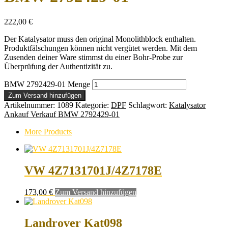
222,00
€
Der Katalysator muss den original Monolithblock enthalten.
Produktfälschungen können nicht vergütet werden. Mit dem
Zusenden deiner Ware stimmst du einer Bohr-Probe zur
Überprüfung der Authentizität zu.
BMW 2792429-01 Menge
Zum Versand hinzufügen
Artikelnummer:
1089
Kategorie:
DPF
Schlagwort:
Katalysator
Ankauf Verkauf BMW 2792429-01
More Products
VW 4Z7131701J/4Z7178E
173,00
€
Zum Versand hinzufügen
Landrover Kat098