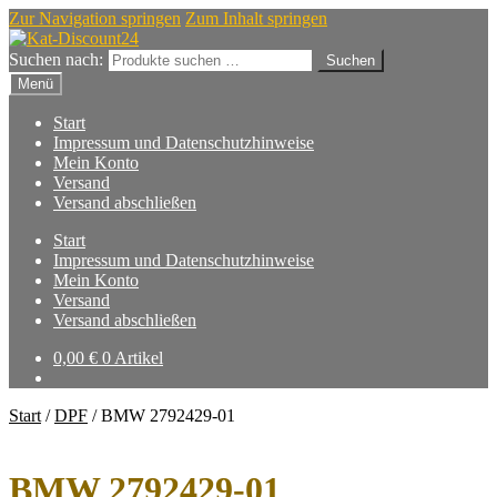
Zur Navigation springen
Zum Inhalt springen
Suchen nach:
Suchen
Menü
Start
Impressum und Datenschutzhinweise
Mein Konto
Versand
Versand abschließen
Start
Impressum und Datenschutzhinweise
Mein Konto
Versand
Versand abschließen
0,00
€
0 Artikel
Start
/
DPF
/
BMW 2792429-01
BMW 2792429-01