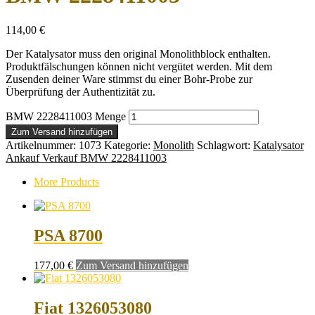
114,00
€
Der Katalysator muss den original Monolithblock enthalten.
Produktfälschungen können nicht vergütet werden. Mit dem
Zusenden deiner Ware stimmst du einer Bohr-Probe zur
Überprüfung der Authentizität zu.
BMW 2228411003 Menge
Zum Versand hinzufügen
Artikelnummer:
1073
Kategorie:
Monolith
Schlagwort:
Katalysator
Ankauf Verkauf BMW 2228411003
More Products
PSA 8700
177,00
€
Zum Versand hinzufügen
Fiat 1326053080