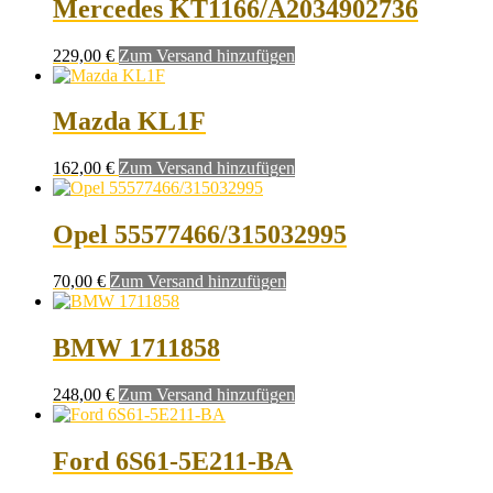
Mercedes KT1166/A2034902736
229,00
€
Zum Versand hinzufügen
Mazda KL1F
162,00
€
Zum Versand hinzufügen
Opel 55577466/315032995
70,00
€
Zum Versand hinzufügen
BMW 1711858
248,00
€
Zum Versand hinzufügen
Ford 6S61-5E211-BA