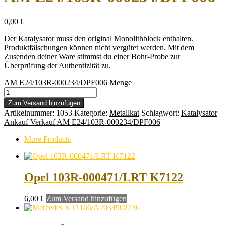
0,00
€
Der Katalysator muss den original Monolithblock enthalten.
Produktfälschungen können nicht vergütet werden. Mit dem
Zusenden deiner Ware stimmst du einer Bohr-Probe zur
Überprüfung der Authentizität zu.
AM E24/103R-000234/DPF006 Menge
Zum Versand hinzufügen
Artikelnummer:
1053
Kategorie:
Metallkat
Schlagwort:
Katalysator
Ankauf Verkauf AM E24/103R-000234/DPF006
More Products
Opel 103R-000471/LRT K7122
6,00
€
Zum Versand hinzufügen