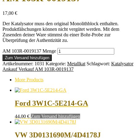
17,00
€
Der Katalysator muss den original Monolithblock enthalten.
Produktfälschungen können nicht vergütet werden. Mit dem
Zusenden deiner Ware stimmst du einer Bohr-Probe zur
Überprüfung der Authentizität zu.
AM 103R-0019137 Menge
Zum Versand hinzufügen
Artikelnummer:
1031
Kategorie:
Metallkat
Schlagwort:
Katalysator
Ankauf Verkauf AM 103R-0019137
More Products
Ford 3W1C-5E214-GA
44,00
€
Zum Versand hinzufügen
VW 3D0131690M/4D4178J