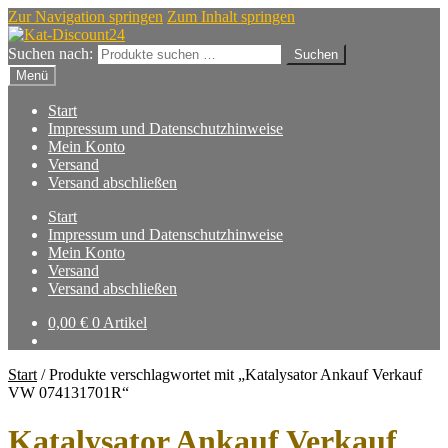
Zur Navigation springen
Zum Inhalt springen
Suchen nach:
Suchen
Menü
Start
Impressum und Datenschutzhinweise
Mein Konto
Versand
Versand abschließen
Start
Impressum und Datenschutzhinweise
Mein Konto
Versand
Versand abschließen
0,00
€
0 Artikel
Start
/
Produkte verschlagwortet mit „Katalysator Ankauf Verkauf
VW 074131701R“
Katalysator Ankauf Verkauf