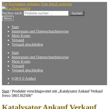
Zur Navigation springen
Zum Inhalt springen
Suchen nach:
Suchen
Menü
Start
Impressum und Datenschutzhinweise
Mein Konto
Versand
Versand abschließen
Start
Impressum und Datenschutzhinweise
Mein Konto
Versand
Versand abschließen
0,00
€
0 Artikel
Start
/
Produkte verschlagwortet mit „Katalysator Ankauf Verkauf
Iveco 5801302506“
Katalysator Ankauf Verkauf